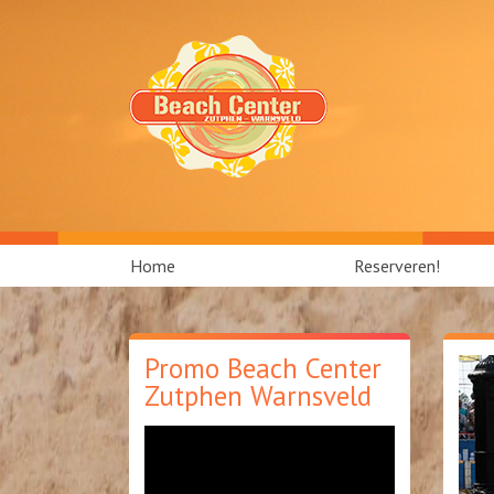
Skip
to
content
Home
Reserveren!
Promo Beach Center
Zutphen Warnsveld