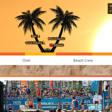
W
K
Over
Beach Crew