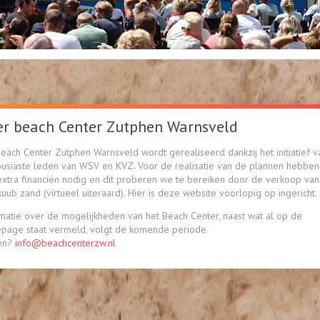
r beach Center Zutphen Warnsveld
each Center Zutphen Warnsveld wordt gerealiseerd dankzij het initiatief v
ousiaste leden van WSV en KVZ. Voor de realisatie van de plannen hebbe
xtra financiën nodig en dit proberen we te bereiken door de verkoop van 
uub zand (virtueel uiteraard). Hier is deze website voorlopig op ingericht.
matie over de mogelijkheden van het Beach Center, naast wat al op de
page staat vermeld, volgt de komende periode.
en?
info@beachcenterzw.nl