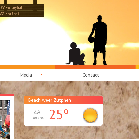
SV volleybal
VZ Korfbal
Media
Contact
Beach weer Zutphen
25º
ZAT
08 / 08