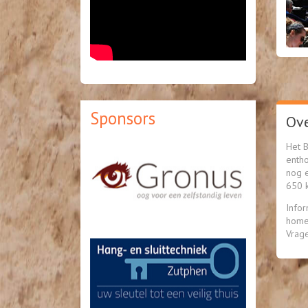
Sponsors
Ove
Het B
enth
nog e
650 k
Infor
home
Vrag