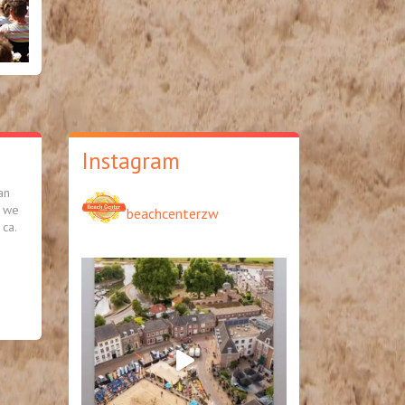
Instagram
an
n we
beachcenterzw
ca.