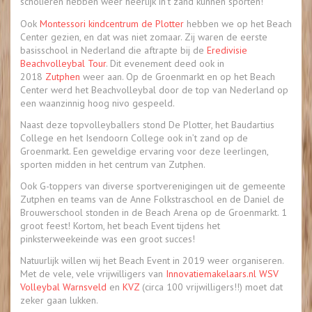
scholieren hebben weer heerlijk in’t zand kunnen sporten!
Ook
Montessori kindcentrum de Plotter
hebben we op het Beach
Center gezien, en dat was niet zomaar. Zij waren de eerste
basisschool in Nederland die aftrapte bij de
Eredivisie
Beachvolleybal Tour
. Dit evenement deed ook in
2018
Zutphen
weer aan. Op de Groenmarkt en op het Beach
Center werd het Beachvolleybal door de top van Nederland op
een waanzinnig hoog nivo gespeeld.
Naast deze topvolleyballers stond De Plotter, het Baudartius
College en het Isendoorn College ook in’t zand op de
Groenmarkt. Een geweldige ervaring voor deze leerlingen,
sporten midden in het centrum van Zutphen.
Ook G-toppers van diverse sportverenigingen uit de gemeente
Zutphen en teams van de Anne Folkstraschool en de Daniel de
Brouwerschool stonden in de Beach Arena op de Groenmarkt. 1
groot feest! Kortom, het beach Event tijdens het
pinksterweekeinde was een groot succes!
Natuurlijk willen wij het Beach Event in 2019 weer organiseren.
Met de vele, vele vrijwilligers van
Innovatiemakelaars.nl WSV
Volleybal Warnsveld
en
KVZ
(circa 100 vrijwilligers!!) moet dat
zeker gaan lukken.