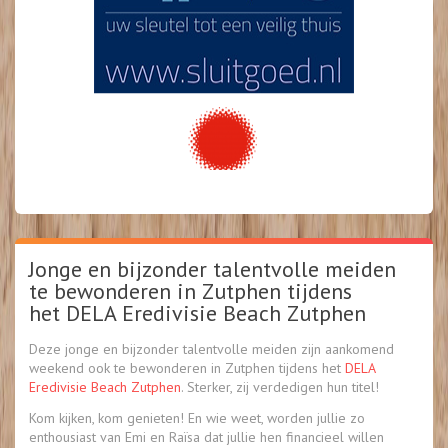
Jonge en bijzonder talentvolle meiden
te bewonderen in Zutphen tijdens
het DELA Eredivisie Beach Zutphen
Deze jonge en bijzonder talentvolle meiden zijn aankomend
weekend ook te bewonderen in Zutphen tijdens het
DELA
Eredivisie Beach Zutphen
. Sterker, zij verdedigen hun titel!
Kom kijken, kom genieten! En wie weet, worden jullie zo
enthousiast van Emi en Raïsa dat jullie hen financieel willen