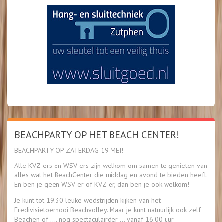
BEACHPARTY OP HET BEACH CENTER!
BEACHPARTY OP ZATERDAG 19 MEI!
Alle KVZ-ers en WSV-ers zijn welkom om samen te genieten van
alles wat het BeachCenter die middag en avond te bieden heeft.
En ben je geen WSV-er of KVZ-er, dan ben je ook welkom!
Je kunt tot 19.30 leuke wedstrijden kijken van het
Eredivisietoernooi Beachvolley. Maar je kunt natuurlijk ook zelf
Beachen of …. nog spectaculairder … vanaf 16.00 uur