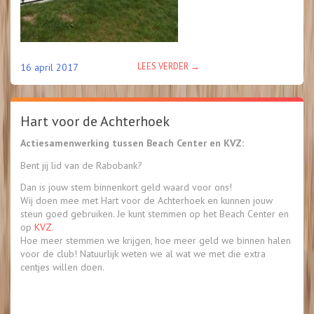
“FORTUNE
LEES VERDER
→
16 april 2017
COFFEE,
NIEUWE
SPONSOR
Hart voor de Achterhoek
BEACH
CENTER!”
Actiesamenwerking tussen Beach Center en KVZ:
Bent jij lid van de Rabobank?
Dan is jouw stem binnenkort geld waard voor ons!
Wij doen mee met Hart voor de Achterhoek en kunnen jouw
steun goed gebruiken. Je kunt stemmen op het Beach Center en
op
KVZ
.
Hoe meer stemmen we krijgen, hoe meer geld we binnen halen
voor de club! Natuurlijk weten we al wat we met die extra
centjes willen doen.