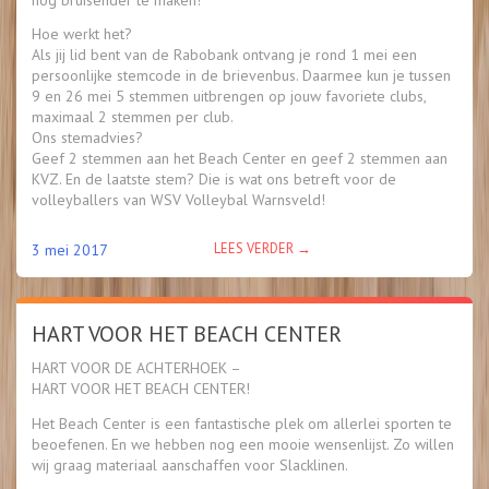
Hoe werkt het?
Als jij lid bent van de Rabobank ontvang je rond 1 mei een
persoonlijke stemcode in de brievenbus. Daarmee kun je tussen
9 en 26 mei 5 stemmen uitbrengen op jouw favoriete clubs,
maximaal 2 stemmen per club.
Ons stemadvies?
Geef 2 stemmen aan het Beach Center en geef 2 stemmen aan
KVZ. En de laatste stem? Die is wat ons betreft voor de
volleyballers van WSV Volleybal Warnsveld!
“RABOBANKACTIE:
LEES VERDER
→
3 mei 2017
HART
VOOR
DE
HART VOOR HET BEACH CENTER
ACHTERHOEK,
HART
HART VOOR DE ACHTERHOEK –
VOOR
HART VOOR HET BEACH CENTER!
HET
BEACH
Het Beach Center is een fantastische plek om allerlei sporten te
CENTER!”
beoefenen. En we hebben nog een mooie wensenlijst. Zo willen
wij graag materiaal aanschaffen voor Slacklinen.