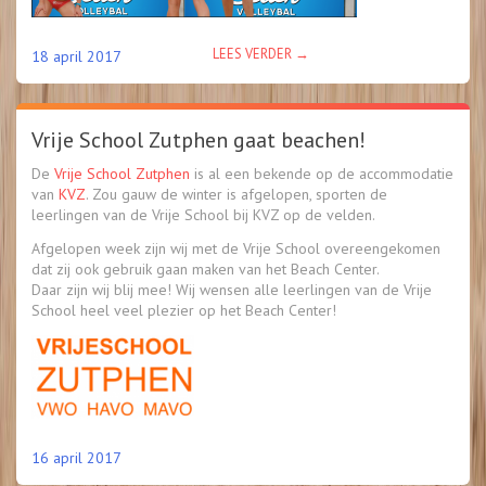
“EREDIVISIE
LEES VERDER
→
18 april 2017
BEACHVOLLEYBAL
OP
DE
Vrije School Zutphen gaat beachen!
GROENMARKT!”
De
Vrije School Zutphen
is al een bekende op de accommodatie
van
KVZ
. Zou gauw de winter is afgelopen, sporten de
leerlingen van de Vrije School bij KVZ op de velden.
Afgelopen week zijn wij met de Vrije School overeengekomen
dat zij ook gebruik gaan maken van het Beach Center.
Daar zijn wij blij mee! Wij wensen alle leerlingen van de Vrije
School heel veel plezier op het Beach Center!
16 april 2017