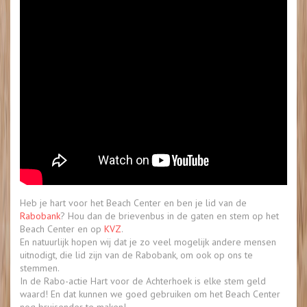
Heb je hart voor het Beach Center en ben je lid van de
Rabobank
? Hou dan de brievenbus in de gaten en stem op het
Beach Center en op
KVZ
.
En natuurlijk hopen wij dat je zo veel mogelijk andere mensen
uitnodigt, die lid zijn van de Rabobank, om ook op ons te
stemmen.
In de Rabo-actie Hart voor de Achterhoek is elke stem geld
waard! En dat kunnen we goed gebruiken om het Beach Center
nog bruisender te maken!