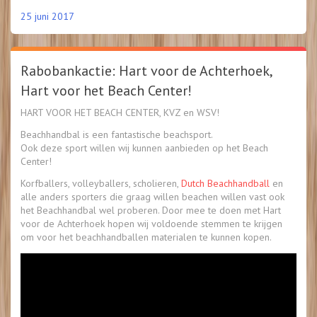
25 juni 2017
Rabobankactie: Hart voor de Achterhoek,
Hart voor het Beach Center!
HART VOOR HET BEACH CENTER, KVZ en WSV!
Beachhandbal is een fantastische beachsport.
Ook deze sport willen wij kunnen aanbieden op het Beach
Center!
Korfballers, volleyballers, scholieren,
Dutch Beachhandball
en
alle anders sporters die graag willen beachen willen vast ook
het Beachhandbal wel proberen. Door mee te doen met Hart
voor de Achterhoek hopen wij voldoende stemmen te krijgen
om voor het beachhandballen materialen te kunnen kopen.