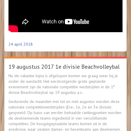
24 april 2018
19 augustus 2017 1e divisie Beachvolleybal
Nu de vakantie bijna is afgelopen komen we graag weer bij je
onder de aandacht. Het eerstvolgende grote geplande
e
evenement zijn de nationale competitie wedstrijden in de 1
divisie Beachvolleybal op 19 augustus a.s..
Gedurende de maanden mei tot en met augustus worden deze
nationale competitiewedstrijden (Ere-, 1e, 2e en 3e divisie)
gespeeld. Op basis van eerder behaalde rankingpunten worden
de deelnemende teams ingedeeld in vier verschillende
competities. De hoogstgeplaatste teams komen uit in de
eredivisie, waar zestien dames- en herenteams aan deelnemen.