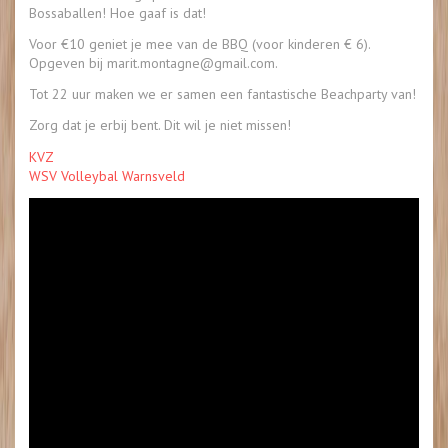
Bossaballen! Hoe gaaf is dat!
Voor €10 geniet je mee van de BBQ (voor kinderen € 6).
Opgeven bij marit.montagne@gmail.com.
Tot 22 uur maken we er samen een fantastische Beachparty van!
Zorg dat je erbij bent. Dit wil je niet missen!
KVZ
WSV Volleybal Warnsveld