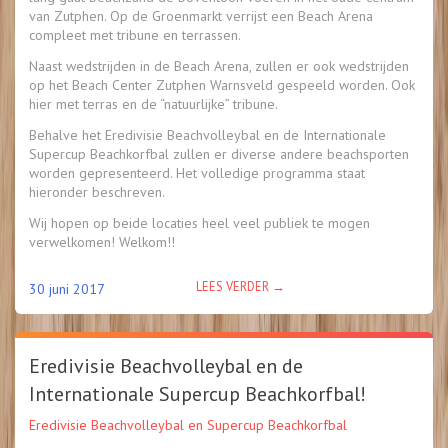
van Zutphen. Op de Groenmarkt verrijst een Beach Arena
compleet met tribune en terrassen.
Naast wedstrijden in de Beach Arena, zullen er ook wedstrijden
op het Beach Center Zutphen Warnsveld gespeeld worden. Ook
hier met terras en de “natuurlijke” tribune.
Behalve het Eredivisie Beachvolleybal en de Internationale
Supercup Beachkorfbal zullen er diverse andere beachsporten
worden gepresenteerd. Het volledige programma staat
hieronder beschreven.
Wij hopen op beide locaties heel veel publiek te mogen
verwelkomen! Welkom!!
“PROGRAMMA
LEES VERDER
→
30 juni 2017
BEACHEVENT
7,
8
Eredivisie Beachvolleybal en de
EN
9
Internationale Supercup Beachkorfbal!
JULI”
Eredivisie Beachvolleybal en Supercup Beachkorfbal