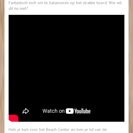
Fantastisch toch om te balanceren op het strakke koord. Wie wil
dit nu niet?
Heb je hart voor het Beach Center en ben je lid van de