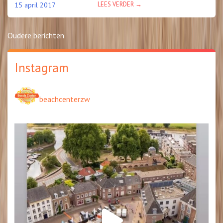
“HART
LEES VERDER
→
15 april 2017
VOOR
DE
ACHTERHOEK”
Berichtennavigatie
Oudere berichten
Instagram
beachcenterzw